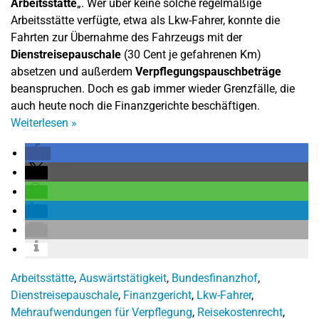
Arbeitsstätte
„. Wer über keine solche regelmäßige
Arbeitsstätte verfügte, etwa als Lkw-Fahrer, konnte die
Fahrten zur Übernahme des Fahrzeugs mit der
Dienstreisepauschale
(30 Cent je gefahrenen Km)
absetzen und außerdem
Verpflegungspauschbeträge
beanspruchen. Doch es gab immer wieder Grenzfälle, die
auch heute noch die Finanzgerichte beschäftigen.
Weiterlesen
»
Arbeitsstätte
,
Auswärtstätigkeit
,
Bundesfinanzhof
,
Dienstreisepauschale
,
Finanzgericht
,
Lkw-Fahrer
,
Mehraufwendungen für Verpflegung
,
Reisekostenrecht
,