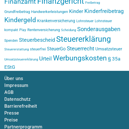
Finanzgericht
Finanzamt
Freibetrag
Kinderfreibetrag
Kinder
Grundfreibetrag
Handwerkerleistungen
Kindergeld
Krankenversicherung
Lohnsteuer
Lohnsteuer
Sonderausgaben
Rentenversicherung
kompakt
Play
Scheidung
Steuererklärung
Steuerbescheid
Spenden
Steuerrecht
SteuerGo
Umsatzsteuer
steuerfrei
Steuererstattung
Werbungskosten
Urteil
§ 35a
Umsatzsteuererklärung
EStG
Über uns
Impressum
AGB
Datenschutz
Barrierefreiheit
Presse
Preise
Partnerprogramm