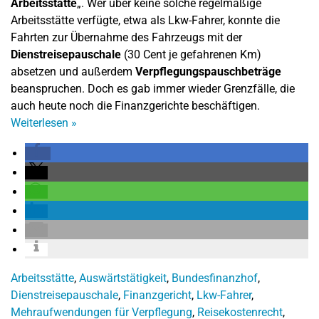
Arbeitsstätte
„. Wer über keine solche regelmäßige
Arbeitsstätte verfügte, etwa als Lkw-Fahrer, konnte die
Fahrten zur Übernahme des Fahrzeugs mit der
Dienstreisepauschale
(30 Cent je gefahrenen Km)
absetzen und außerdem
Verpflegungspauschbeträge
beanspruchen. Doch es gab immer wieder Grenzfälle, die
auch heute noch die Finanzgerichte beschäftigen.
Weiterlesen
»
Arbeitsstätte
,
Auswärtstätigkeit
,
Bundesfinanzhof
,
Dienstreisepauschale
,
Finanzgericht
,
Lkw-Fahrer
,
Mehraufwendungen für Verpflegung
,
Reisekostenrecht
,