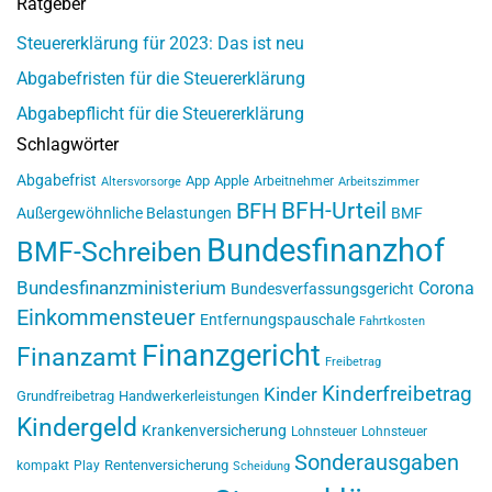
Ratgeber
Steuererklärung für 2023: Das ist neu
Abgabefristen für die Steuererklärung
Abgabepflicht für die Steuererklärung
Schlagwörter
Abgabefrist
App
Apple
Arbeitnehmer
Altersvorsorge
Arbeitszimmer
BFH-Urteil
BFH
Außergewöhnliche Belastungen
BMF
Bundesfinanzhof
BMF-Schreiben
Bundesfinanzministerium
Corona
Bundesverfassungsgericht
Einkommensteuer
Entfernungspauschale
Fahrtkosten
Finanzgericht
Finanzamt
Freibetrag
Kinderfreibetrag
Kinder
Grundfreibetrag
Handwerkerleistungen
Kindergeld
Krankenversicherung
Lohnsteuer
Lohnsteuer
Sonderausgaben
Rentenversicherung
kompakt
Play
Scheidung