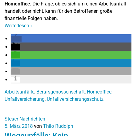
Homeoffice
. Die Frage, ob es sich um einen Arbeitsunfall
handelt oder nicht, kann für den Betroffenen große
finanzielle Folgen haben.
Weiterlesen
»
Arbeitsunfälle
,
Berufsgenossenschaft
,
Homeoffice
,
Unfallversicherung
,
Unfallversicherungsschutz
Steuer-Nachrichten
5. März 2018
von
Thilo Rudolph
Wegeunfälle: Kein