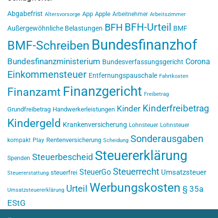
Abgabefrist
App
Apple
Arbeitnehmer
Altersvorsorge
Arbeitszimmer
BFH-Urteil
BFH
Außergewöhnliche Belastungen
BMF
Bundesfinanzhof
BMF-Schreiben
Bundesfinanzministerium
Corona
Bundesverfassungsgericht
Einkommensteuer
Entfernungspauschale
Fahrtkosten
Finanzgericht
Finanzamt
Freibetrag
Kinderfreibetrag
Kinder
Grundfreibetrag
Handwerkerleistungen
Kindergeld
Krankenversicherung
Lohnsteuer
Lohnsteuer
Sonderausgaben
Rentenversicherung
kompakt
Play
Scheidung
Steuererklärung
Steuerbescheid
Spenden
Steuerrecht
SteuerGo
Umsatzsteuer
steuerfrei
Steuererstattung
Werbungskosten
Urteil
§ 35a
Umsatzsteuererklärung
EStG