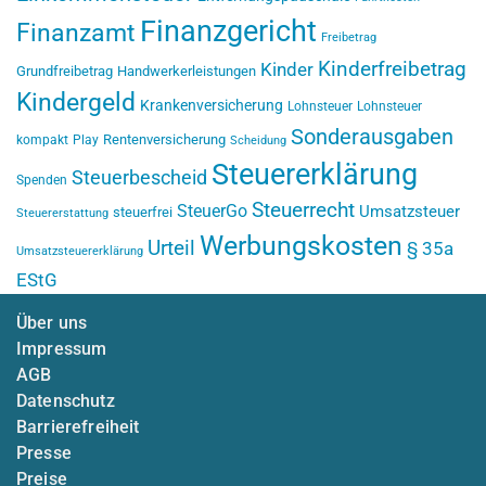
Finanzgericht
Finanzamt
Freibetrag
Kinderfreibetrag
Kinder
Grundfreibetrag
Handwerkerleistungen
Kindergeld
Krankenversicherung
Lohnsteuer
Lohnsteuer
Sonderausgaben
Rentenversicherung
kompakt
Play
Scheidung
Steuererklärung
Steuerbescheid
Spenden
Steuerrecht
SteuerGo
Umsatzsteuer
steuerfrei
Steuererstattung
Werbungskosten
Urteil
§ 35a
Umsatzsteuererklärung
EStG
Über uns
Impressum
AGB
Datenschutz
Barrierefreiheit
Presse
Preise