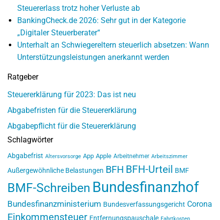
Steuererlass trotz hoher Verluste ab
BankingCheck.de 2026: Sehr gut in der Kategorie
„Digitaler Steuerberater“
Unterhalt an Schwiegereltern steuerlich absetzen: Wann
Unterstützungsleistungen anerkannt werden
Ratgeber
Steuererklärung für 2023: Das ist neu
Abgabefristen für die Steuererklärung
Abgabepflicht für die Steuererklärung
Schlagwörter
Abgabefrist
App
Apple
Arbeitnehmer
Altersvorsorge
Arbeitszimmer
BFH-Urteil
BFH
Außergewöhnliche Belastungen
BMF
Bundesfinanzhof
BMF-Schreiben
Bundesfinanzministerium
Corona
Bundesverfassungsgericht
Einkommensteuer
Entfernungspauschale
Fahrtkosten