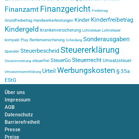
Finanzgericht
Finanzamt
Freibetrag
Kinderfreibetrag
Kinder
Grundfreibetrag
Handwerkerleistungen
Kindergeld
Krankenversicherung
Lohnsteuer
Lohnsteuer
Sonderausgaben
Rentenversicherung
kompakt
Play
Scheidung
Steuererklärung
Steuerbescheid
Spenden
Steuerrecht
SteuerGo
Umsatzsteuer
steuerfrei
Steuererstattung
Werbungskosten
Urteil
§ 35a
Umsatzsteuererklärung
EStG
Über uns
Impressum
AGB
Datenschutz
Barrierefreiheit
Presse
Preise