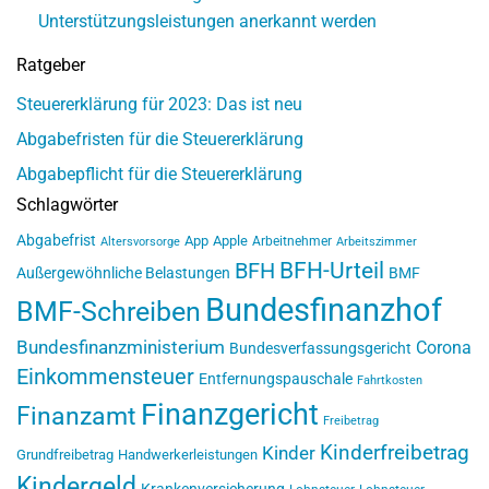
Unterstützungsleistungen anerkannt werden
Ratgeber
Steuererklärung für 2023: Das ist neu
Abgabefristen für die Steuererklärung
Abgabepflicht für die Steuererklärung
Schlagwörter
Abgabefrist
App
Apple
Arbeitnehmer
Altersvorsorge
Arbeitszimmer
BFH-Urteil
BFH
Außergewöhnliche Belastungen
BMF
Bundesfinanzhof
BMF-Schreiben
Bundesfinanzministerium
Corona
Bundesverfassungsgericht
Einkommensteuer
Entfernungspauschale
Fahrtkosten
Finanzgericht
Finanzamt
Freibetrag
Kinderfreibetrag
Kinder
Grundfreibetrag
Handwerkerleistungen
Kindergeld