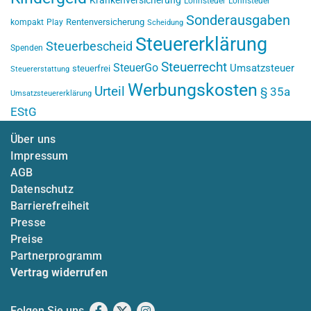
Krankenversicherung
Lohnsteuer
Lohnsteuer
Sonderausgaben
Rentenversicherung
kompakt
Play
Scheidung
Steuererklärung
Steuerbescheid
Spenden
Steuerrecht
SteuerGo
Umsatzsteuer
steuerfrei
Steuererstattung
Werbungskosten
Urteil
§ 35a
Umsatzsteuererklärung
EStG
Über uns
Impressum
AGB
Datenschutz
Barrierefreiheit
Presse
Preise
Partnerprogramm
Vertrag widerrufen
Folgen Sie uns
Facebook
X
Instagram