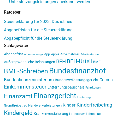
Unterstützungsleistungen anerkannt werden
Ratgeber
Steuererklärung für 2023: Das ist neu
Abgabefristen für die Steuererklärung
Abgabepflicht für die Steuererklärung
Schlagwörter
Abgabefrist
App
Apple
Arbeitnehmer
Altersvorsorge
Arbeitszimmer
BFH-Urteil
BFH
Außergewöhnliche Belastungen
BMF
Bundesfinanzhof
BMF-Schreiben
Bundesfinanzministerium
Corona
Bundesverfassungsgericht
Einkommensteuer
Entfernungspauschale
Fahrtkosten
Finanzgericht
Finanzamt
Freibetrag
Kinderfreibetrag
Kinder
Grundfreibetrag
Handwerkerleistungen
Kindergeld
Krankenversicherung
Lohnsteuer
Lohnsteuer