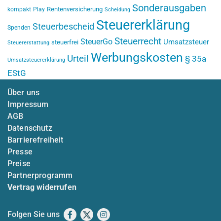
Sonderausgaben
Rentenversicherung
kompakt
Play
Scheidung
Steuererklärung
Steuerbescheid
Spenden
Steuerrecht
SteuerGo
Umsatzsteuer
steuerfrei
Steuererstattung
Werbungskosten
Urteil
§ 35a
Umsatzsteuererklärung
EStG
Über uns
Impressum
AGB
Datenschutz
Barrierefreiheit
Presse
Preise
Partnerprogramm
Vertrag widerrufen
Folgen Sie uns
Facebook
X
Instagram