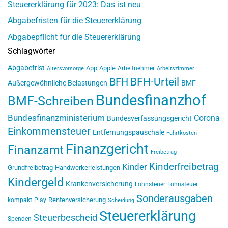
Steuererklärung für 2023: Das ist neu
Abgabefristen für die Steuererklärung
Abgabepflicht für die Steuererklärung
Schlagwörter
Abgabefrist
App
Apple
Arbeitnehmer
Altersvorsorge
Arbeitszimmer
BFH-Urteil
BFH
Außergewöhnliche Belastungen
BMF
Bundesfinanzhof
BMF-Schreiben
Bundesfinanzministerium
Corona
Bundesverfassungsgericht
Einkommensteuer
Entfernungspauschale
Fahrtkosten
Finanzgericht
Finanzamt
Freibetrag
Kinderfreibetrag
Kinder
Grundfreibetrag
Handwerkerleistungen
Kindergeld
Krankenversicherung
Lohnsteuer
Lohnsteuer
Sonderausgaben
Rentenversicherung
kompakt
Play
Scheidung
Steuererklärung
Steuerbescheid
Spenden