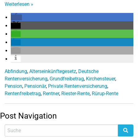
Weiterlesen
»
Abfindung
,
Alterseinkünftegesetz
,
Deutsche
Rentenversicherung
,
Grundfreibetrag
,
Kirchensteuer
,
Pension
,
Pensionär
,
Private Rentenversicherung
,
Rentenfreibetrag
,
Rentner
,
Riester-Rente
,
Rürup-Rente
Post Navigation