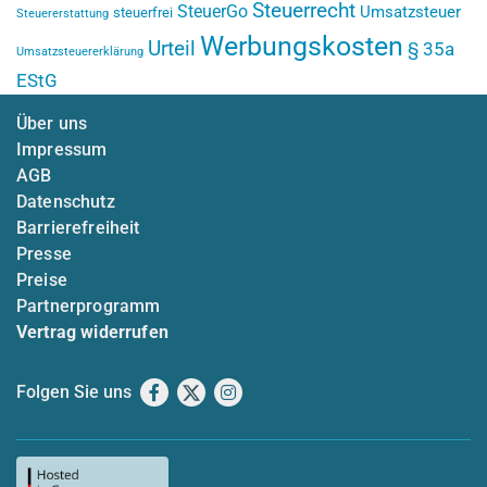
Steuerrecht
SteuerGo
Umsatzsteuer
steuerfrei
Steuererstattung
Werbungskosten
Urteil
§ 35a
Umsatzsteuererklärung
EStG
Über uns
Impressum
AGB
Datenschutz
Barrierefreiheit
Presse
Preise
Partnerprogramm
Vertrag widerrufen
Folgen Sie uns
Facebook
X
Instagram