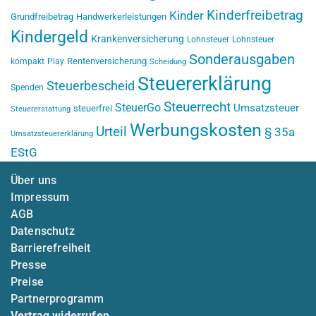
Kinderfreibetrag
Kinder
Grundfreibetrag
Handwerkerleistungen
Kindergeld
Krankenversicherung
Lohnsteuer
Lohnsteuer
Sonderausgaben
Rentenversicherung
kompakt
Play
Scheidung
Steuererklärung
Steuerbescheid
Spenden
Steuerrecht
SteuerGo
Umsatzsteuer
steuerfrei
Steuererstattung
Werbungskosten
Urteil
§ 35a
Umsatzsteuererklärung
EStG
Über uns
Impressum
AGB
Datenschutz
Barrierefreiheit
Presse
Preise
Partnerprogramm
Vertrag widerrufen