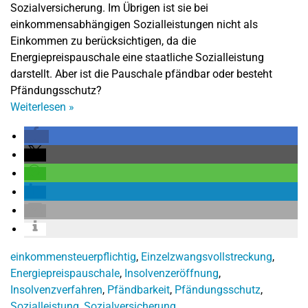
Sozialversicherung. Im Übrigen ist sie bei
einkommensabhängigen Sozialleistungen nicht als
Einkommen zu berücksichtigen, da die
Energiepreispauschale eine staatliche Sozialleistung
darstellt. Aber ist die Pauschale pfändbar oder besteht
Pfändungsschutz?
Weiterlesen
»
einkommensteuerpflichtig
,
Einzelzwangsvollstreckung
,
Energiepreispauschale
,
Insolvenzeröffnung
,
Insolvenzverfahren
,
Pfändbarkeit
,
Pfändungsschutz
,
Sozialleistung
,
Sozialversicherung