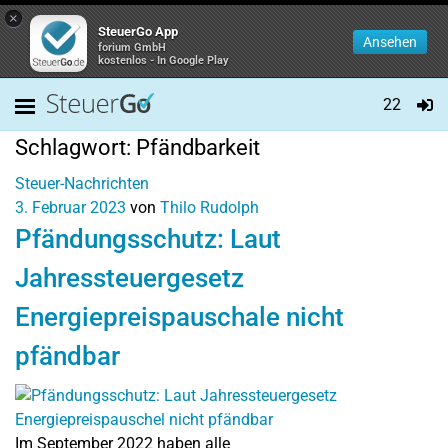
×
SteuerGo App
Ansehen
forium GmbH
kostenlos - In Google Play
22
Schlagwort:
Pfändbarkeit
Steuer-Nachrichten
3. Februar 2023
von
Thilo Rudolph
Pfändungsschutz: Laut
Jahressteuergesetz
Energiepreispauschale nicht
pfändbar
Im September 2022 haben alle