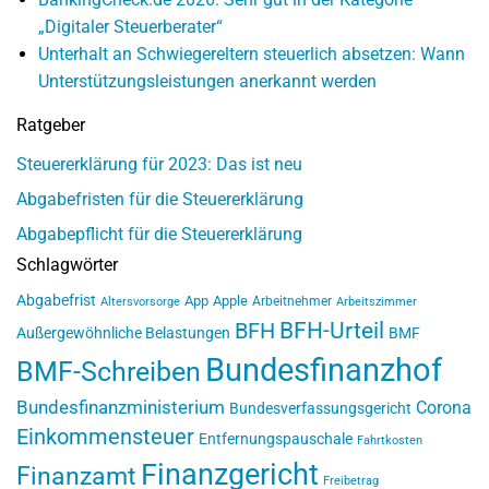
„Digitaler Steuerberater“
Unterhalt an Schwiegereltern steuerlich absetzen: Wann
Unterstützungsleistungen anerkannt werden
Ratgeber
Steuererklärung für 2023: Das ist neu
Abgabefristen für die Steuererklärung
Abgabepflicht für die Steuererklärung
Schlagwörter
Abgabefrist
App
Apple
Arbeitnehmer
Altersvorsorge
Arbeitszimmer
BFH-Urteil
BFH
Außergewöhnliche Belastungen
BMF
Bundesfinanzhof
BMF-Schreiben
Bundesfinanzministerium
Corona
Bundesverfassungsgericht
Einkommensteuer
Entfernungspauschale
Fahrtkosten
Finanzgericht
Finanzamt
Freibetrag