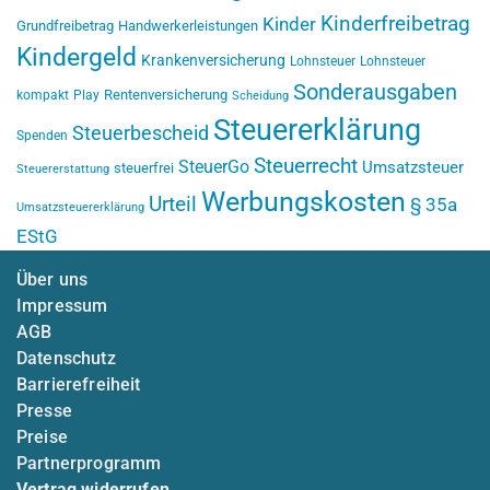
Kinderfreibetrag
Kinder
Grundfreibetrag
Handwerkerleistungen
Kindergeld
Krankenversicherung
Lohnsteuer
Lohnsteuer
Sonderausgaben
Rentenversicherung
kompakt
Play
Scheidung
Steuererklärung
Steuerbescheid
Spenden
Steuerrecht
SteuerGo
Umsatzsteuer
steuerfrei
Steuererstattung
Werbungskosten
Urteil
§ 35a
Umsatzsteuererklärung
EStG
Über uns
Impressum
AGB
Datenschutz
Barrierefreiheit
Presse
Preise
Partnerprogramm
Vertrag widerrufen