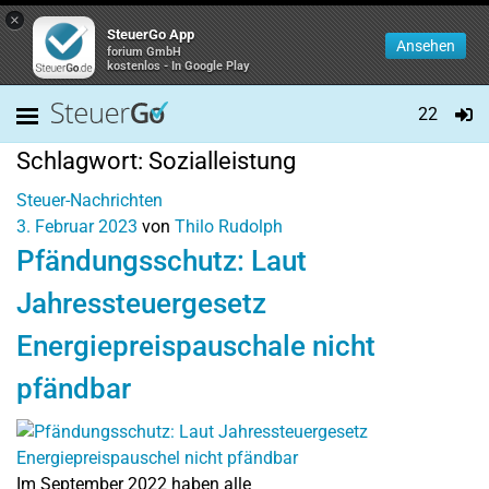
×
SteuerGo App
Ansehen
forium GmbH
kostenlos - In Google Play
22
Schlagwort:
Sozialleistung
Steuer-Nachrichten
3. Februar 2023
von
Thilo Rudolph
Pfändungsschutz: Laut
Jahressteuergesetz
Energiepreispauschale nicht
pfändbar
Im September 2022 haben alle