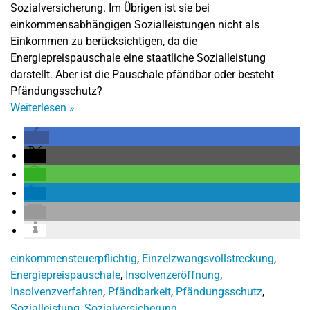
Sozialversicherung. Im Übrigen ist sie bei
einkommensabhängigen Sozialleistungen nicht als
Einkommen zu berücksichtigen, da die
Energiepreispauschale eine staatliche Sozialleistung
darstellt. Aber ist die Pauschale pfändbar oder besteht
Pfändungsschutz?
Weiterlesen
»
einkommensteuerpflichtig
,
Einzelzwangsvollstreckung
,
Energiepreispauschale
,
Insolvenzeröffnung
,
Insolvenzverfahren
,
Pfändbarkeit
,
Pfändungsschutz
,
Sozialleistung
,
Sozialversicherung