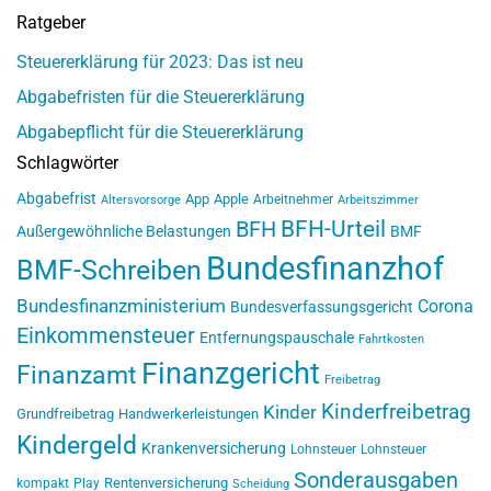
Ratgeber
Steuererklärung für 2023: Das ist neu
Abgabefristen für die Steuererklärung
Abgabepflicht für die Steuererklärung
Schlagwörter
Abgabefrist
App
Apple
Arbeitnehmer
Altersvorsorge
Arbeitszimmer
BFH-Urteil
BFH
Außergewöhnliche Belastungen
BMF
Bundesfinanzhof
BMF-Schreiben
Bundesfinanzministerium
Corona
Bundesverfassungsgericht
Einkommensteuer
Entfernungspauschale
Fahrtkosten
Finanzgericht
Finanzamt
Freibetrag
Kinderfreibetrag
Kinder
Grundfreibetrag
Handwerkerleistungen
Kindergeld
Krankenversicherung
Lohnsteuer
Lohnsteuer
Sonderausgaben
Rentenversicherung
kompakt
Play
Scheidung