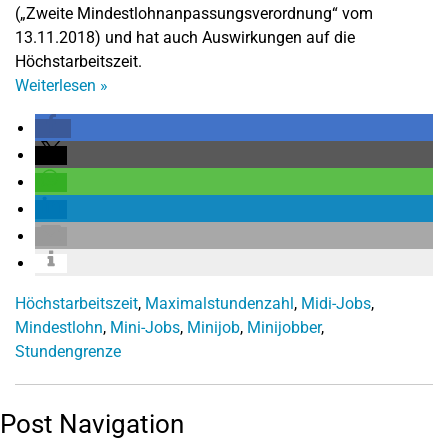
(„Zweite Mindestlohnanpassungsverordnung“ vom
13.11.2018) und hat auch Auswirkungen auf die
Höchstarbeitszeit.
Weiterlesen
»
Höchstarbeitszeit
,
Maximalstundenzahl
,
Midi-Jobs
,
Mindestlohn
,
Mini-Jobs
,
Minijob
,
Minijobber
,
Stundengrenze
Post Navigation