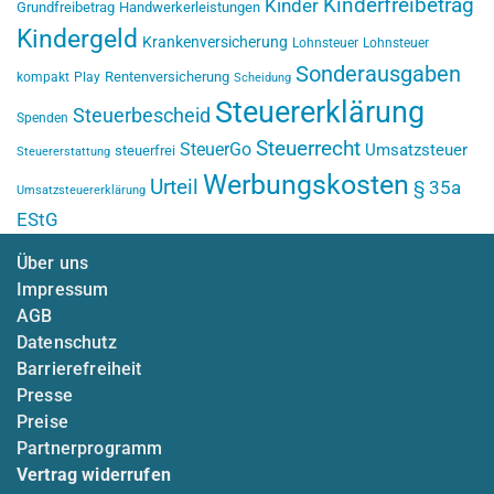
Kinderfreibetrag
Kinder
Grundfreibetrag
Handwerkerleistungen
Kindergeld
Krankenversicherung
Lohnsteuer
Lohnsteuer
Sonderausgaben
Rentenversicherung
kompakt
Play
Scheidung
Steuererklärung
Steuerbescheid
Spenden
Steuerrecht
SteuerGo
Umsatzsteuer
steuerfrei
Steuererstattung
Werbungskosten
Urteil
§ 35a
Umsatzsteuererklärung
EStG
Über uns
Impressum
AGB
Datenschutz
Barrierefreiheit
Presse
Preise
Partnerprogramm
Vertrag widerrufen