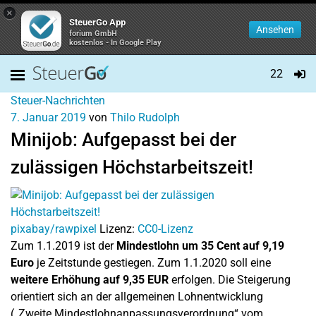
×
SteuerGo App
Ansehen
forium GmbH
kostenlos - In Google Play
22
Steuer-Nachrichten
7. Januar 2019
von
Thilo Rudolph
Minijob: Aufgepasst bei der
zulässigen Höchstarbeitszeit!
pixabay/rawpixel
Lizenz:
CC0-Lizenz
Zum 1.1.2019 ist der
Mindestlohn um 35 Cent auf 9,19
Euro
je Zeitstunde gestiegen. Zum 1.1.2020 soll eine
weitere Erhöhung auf 9,35 EUR
erfolgen. Die Steigerung
orientiert sich an der allgemeinen Lohnentwicklung
(„Zweite Mindestlohnanpassungsverordnung“ vom