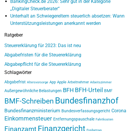
BankingCheck.de 2026: Sehr gut in der Kategorie
„Digitaler Steuerberater“
Unterhalt an Schwiegereltern steuerlich absetzen: Wann
Unterstützungsleistungen anerkannt werden
Ratgeber
Steuererklärung für 2023: Das ist neu
Abgabefristen für die Steuererklärung
Abgabepflicht für die Steuererklärung
Schlagwörter
Abgabefrist
App
Apple
Arbeitnehmer
Altersvorsorge
Arbeitszimmer
BFH-Urteil
BFH
Außergewöhnliche Belastungen
BMF
Bundesfinanzhof
BMF-Schreiben
Bundesfinanzministerium
Corona
Bundesverfassungsgericht
Einkommensteuer
Entfernungspauschale
Fahrtkosten
Finanzgericht
Finanzamt
Freibetrag