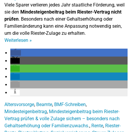
Viele Sparer verlieren jedes Jahr staatliche Förderung, weil
sie den
Mindesteigenbeitrag beim Riester-Vertrag nicht
prüfen
. Besonders nach einer Gehaltserhöhung oder
Familienänderung kann eine Anpassung notwendig sein,
um die volle Riester-Zulage zu erhalten.
Weiterlesen
»
Altersvorsorge
,
Beamte
,
BMF-Schreiben
,
Mindesteigenbeitrag
,
Mindesteigenbeitrag beim Riester-
Vertrag prüfen & volle Zulage sichern – besonders nach
Gehaltserhöhung oder Familienzuwachs.
,
Rente
,
Riester-