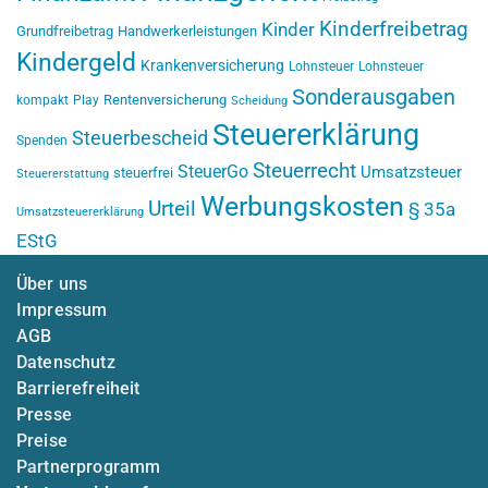
Kinderfreibetrag
Kinder
Grundfreibetrag
Handwerkerleistungen
Kindergeld
Krankenversicherung
Lohnsteuer
Lohnsteuer
Sonderausgaben
Rentenversicherung
kompakt
Play
Scheidung
Steuererklärung
Steuerbescheid
Spenden
Steuerrecht
SteuerGo
Umsatzsteuer
steuerfrei
Steuererstattung
Werbungskosten
Urteil
§ 35a
Umsatzsteuererklärung
EStG
Über uns
Impressum
AGB
Datenschutz
Barrierefreiheit
Presse
Preise
Partnerprogramm