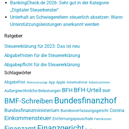
BankingCheck.de 2026: Sehr gut in der Kategorie
„Digitaler Steuerberater“
Unterhalt an Schwiegereltern steuerlich absetzen: Wann
Unterstützungsleistungen anerkannt werden
Ratgeber
Steuererklärung für 2023: Das ist neu
Abgabefristen für die Steuererklärung
Abgabepflicht für die Steuererklärung
Schlagwörter
Abgabefrist
App
Apple
Arbeitnehmer
Altersvorsorge
Arbeitszimmer
BFH-Urteil
BFH
Außergewöhnliche Belastungen
BMF
Bundesfinanzhof
BMF-Schreiben
Bundesfinanzministerium
Corona
Bundesverfassungsgericht
Einkommensteuer
Entfernungspauschale
Fahrtkosten
Finanzgericht
Finanzamt