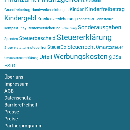
Freibetrag
Kinderfreibetrag
Kinder
Grundfreibetrag
Handwerkerleistungen
Kindergeld
Krankenversicherung
Lohnsteuer
Lohnsteuer
Sonderausgaben
Rentenversicherung
kompakt
Play
Scheidung
Steuererklärung
Steuerbescheid
Spenden
Steuerrecht
SteuerGo
Umsatzsteuer
steuerfrei
Steuererstattung
Werbungskosten
Urteil
§ 35a
Umsatzsteuererklärung
EStG
Über uns
Impressum
AGB
Datenschutz
Barrierefreiheit
Presse
Preise
Partnerprogramm