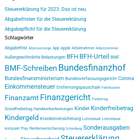
Steuererklärung für 2023: Das ist neu
Abgabefristen für die Steuererklärung
Abgabepflicht für die Steuererklärung
Schlagwörter
Abgabefrist
App
Apple
Arbeitnehmer
Altersvorsorge
Arbeitszimmer
BFH-Urteil
BFH
Außergewöhnliche Belastungen
BMF
Bundesfinanzhof
BMF-Schreiben
Bundesfinanzministerium
Corona
Bundesverfassungsgericht
Einkommensteuer
Entfernungspauschale
Fahrtkosten
Finanzgericht
Finanzamt
Freibetrag
Kinderfreibetrag
Kinder
Grundfreibetrag
Handwerkerleistungen
Kindergeld
Krankenversicherung
Lohnsteuer
Lohnsteuer
Sonderausgaben
Rentenversicherung
kompakt
Play
Scheidung
Steuererklärung