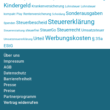
Kindergeld
Krankenversicherung
Lohnsteuer
Lohnsteuer
Sonderausgaben
Rentenversicherung
kompakt
Play
Scheidung
Steuererklärung
Steuerbescheid
Spenden
Steuerrecht
SteuerGo
Umsatzsteuer
steuerfrei
Steuererstattung
Werbungskosten
Urteil
§ 35a
Umsatzsteuererklärung
EStG
Über uns
Impressum
AGB
Datenschutz
Barrierefreiheit
Presse
Preise
Partnerprogramm
Vertrag widerrufen