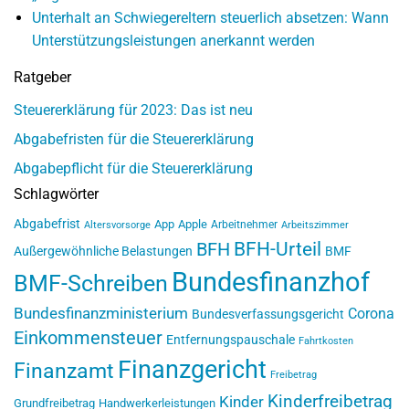
Unterhalt an Schwiegereltern steuerlich absetzen: Wann
Unterstützungsleistungen anerkannt werden
Ratgeber
Steuererklärung für 2023: Das ist neu
Abgabefristen für die Steuererklärung
Abgabepflicht für die Steuererklärung
Schlagwörter
Abgabefrist
App
Apple
Arbeitnehmer
Altersvorsorge
Arbeitszimmer
BFH-Urteil
BFH
Außergewöhnliche Belastungen
BMF
Bundesfinanzhof
BMF-Schreiben
Bundesfinanzministerium
Corona
Bundesverfassungsgericht
Einkommensteuer
Entfernungspauschale
Fahrtkosten
Finanzgericht
Finanzamt
Freibetrag
Kinderfreibetrag
Kinder
Grundfreibetrag
Handwerkerleistungen