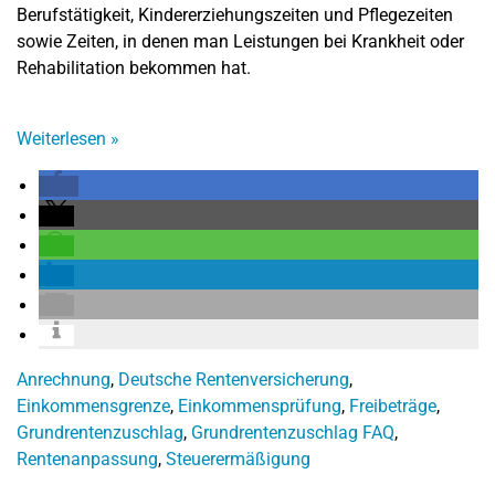
Berufstätigkeit, Kindererziehungszeiten und Pflegezeiten
sowie Zeiten, in denen man Leistungen bei Krankheit oder
Rehabilitation bekommen hat.
Weiterlesen
»
Anrechnung
,
Deutsche Rentenversicherung
,
Einkommensgrenze
,
Einkommensprüfung
,
Freibeträge
,
Grundrentenzuschlag
,
Grundrentenzuschlag FAQ
,
Rentenanpassung
,
Steuerermäßigung