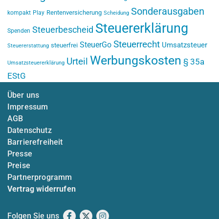
Sonderausgaben
Rentenversicherung
kompakt
Play
Scheidung
Steuererklärung
Steuerbescheid
Spenden
Steuerrecht
SteuerGo
Umsatzsteuer
steuerfrei
Steuererstattung
Werbungskosten
Urteil
§ 35a
Umsatzsteuererklärung
EStG
Über uns
Impressum
AGB
Datenschutz
Barrierefreiheit
Presse
Preise
Partnerprogramm
Vertrag widerrufen
Folgen Sie uns
Facebook
X
Instagram