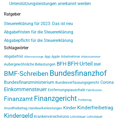
Unterstützungsleistungen anerkannt werden
Ratgeber
Steuererklärung für 2023: Das ist neu
Abgabefristen für die Steuererklärung
Abgabepflicht für die Steuererklärung
Schlagwörter
Abgabefrist
App
Apple
Arbeitnehmer
Altersvorsorge
Arbeitszimmer
BFH-Urteil
BFH
Außergewöhnliche Belastungen
BMF
Bundesfinanzhof
BMF-Schreiben
Bundesfinanzministerium
Corona
Bundesverfassungsgericht
Einkommensteuer
Entfernungspauschale
Fahrtkosten
Finanzgericht
Finanzamt
Freibetrag
Kinderfreibetrag
Kinder
Grundfreibetrag
Handwerkerleistungen
Kindergeld
Krankenversicherung
Lohnsteuer
Lohnsteuer