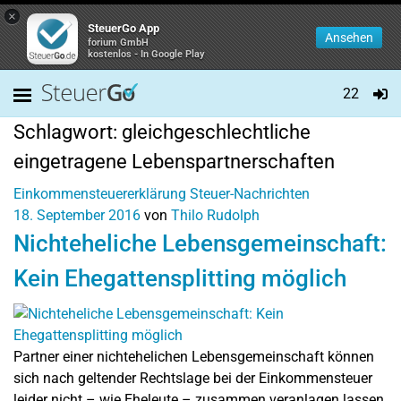
×
SteuerGo App
Ansehen
forium GmbH
kostenlos - In Google Play
22
Schlagwort:
gleichgeschlechtliche
eingetragene Lebenspartnerschaften
Einkommensteuererklärung
Steuer-Nachrichten
18. September 2016
von
Thilo Rudolph
Nichteheliche Lebensgemeinschaft:
Kein Ehegattensplitting möglich
Partner einer nichtehelichen Lebensgemeinschaft können
sich nach geltender Rechtslage bei der Einkommensteuer
leider nicht – wie Eheleute – zusammen veranlagen lassen