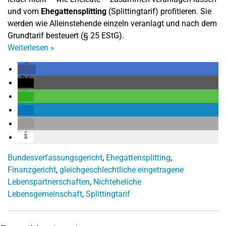
und vom
Ehegattensplitting
(Splittingtarif) profitieren. Sie
werden wie Alleinstehende einzeln veranlagt und nach dem
Grundtarif besteuert (§ 25 EStG).
Weiterlesen
»
Bundesverfassungsgericht
,
Ehegattensplitting
,
Finanzgericht
,
gleichgeschlechtliche eingetragene
Lebenspartnerschaften
,
Nichteheliche
Lebensgemeinschaft
,
Splittingtarif