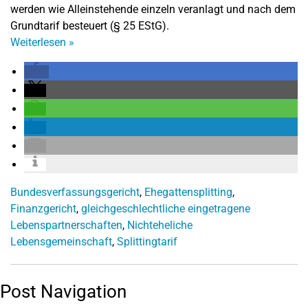
werden wie Alleinstehende einzeln veranlagt und nach dem
Grundtarif besteuert (§ 25 EStG).
Weiterlesen
»
Bundesverfassungsgericht
,
Ehegattensplitting
,
Finanzgericht
,
gleichgeschlechtliche eingetragene
Lebenspartnerschaften
,
Nichteheliche
Lebensgemeinschaft
,
Splittingtarif
Post Navigation