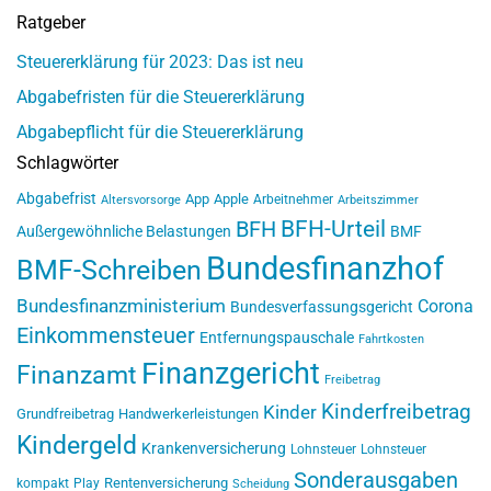
Ratgeber
Steuererklärung für 2023: Das ist neu
Abgabefristen für die Steuererklärung
Abgabepflicht für die Steuererklärung
Schlagwörter
Abgabefrist
App
Apple
Arbeitnehmer
Altersvorsorge
Arbeitszimmer
BFH-Urteil
BFH
Außergewöhnliche Belastungen
BMF
Bundesfinanzhof
BMF-Schreiben
Bundesfinanzministerium
Corona
Bundesverfassungsgericht
Einkommensteuer
Entfernungspauschale
Fahrtkosten
Finanzgericht
Finanzamt
Freibetrag
Kinderfreibetrag
Kinder
Grundfreibetrag
Handwerkerleistungen
Kindergeld
Krankenversicherung
Lohnsteuer
Lohnsteuer
Sonderausgaben
Rentenversicherung
kompakt
Play
Scheidung