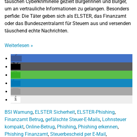
täuschen Cyberkriminelle gezielt Bürgerinnen und Bürger,
um an vertrauliche Informationen zu gelangen. Besonders
perfide: Die Täter geben sich als ELSTER, das Finanzamt
oder das Bundeszentralamt für Steuern aus und versenden
täuschend echte Nachrichten.
Weiterlesen
»
BSI Warnung
,
ELSTER Sicherheit
,
ELSTER-Phishing
,
Finanzamt Betrug
,
gefälschte Steuer-E-Mails
,
Lohnsteuer
kompakt
,
Online-Betrug
,
Phishing
,
Phishing erkennen
,
Phishing Finanzamt
,
Steuerbescheid per E-Mail
,