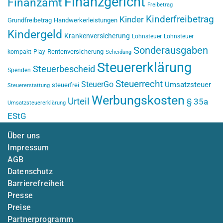
Finanzgericht
Finanzamt
Freibetrag
Kinderfreibetrag
Kinder
Grundfreibetrag
Handwerkerleistungen
Kindergeld
Krankenversicherung
Lohnsteuer
Lohnsteuer
Sonderausgaben
Rentenversicherung
kompakt
Play
Scheidung
Steuererklärung
Steuerbescheid
Spenden
Steuerrecht
SteuerGo
Umsatzsteuer
steuerfrei
Steuererstattung
Werbungskosten
Urteil
§ 35a
Umsatzsteuererklärung
EStG
Über uns
Impressum
AGB
Datenschutz
Barrierefreiheit
Presse
Preise
Partnerprogramm