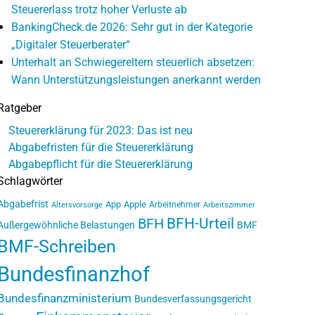
Steuererlass trotz hoher Verluste ab
BankingCheck.de 2026: Sehr gut in der Kategorie
„Digitaler Steuerberater“
Unterhalt an Schwiegereltern steuerlich absetzen:
Wann Unterstützungsleistungen anerkannt werden
Ratgeber
Steuererklärung für 2023: Das ist neu
Abgabefristen für die Steuererklärung
Abgabepflicht für die Steuererklärung
Schlagwörter
Abgabefrist
App
Apple
Arbeitnehmer
Altersvorsorge
Arbeitszimmer
BFH-Urteil
BFH
Außergewöhnliche Belastungen
BMF
BMF-Schreiben
Bundesfinanzhof
Bundesfinanzministerium
Bundesverfassungsgericht