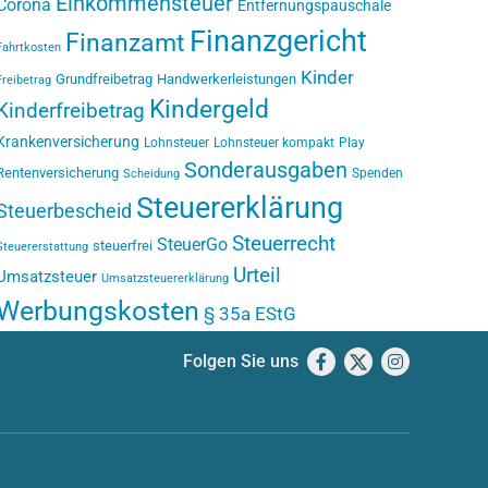
Einkommensteuer
Corona
Entfernungspauschale
Finanzgericht
Finanzamt
Fahrtkosten
Kinder
Grundfreibetrag
Handwerkerleistungen
Freibetrag
Kindergeld
Kinderfreibetrag
Krankenversicherung
Lohnsteuer
Lohnsteuer kompakt
Play
Sonderausgaben
Rentenversicherung
Spenden
Scheidung
Steuererklärung
Steuerbescheid
Steuerrecht
SteuerGo
steuerfrei
Steuererstattung
Urteil
Umsatzsteuer
Umsatzsteuererklärung
Werbungskosten
§ 35a EStG
Folgen Sie uns
Facebook
X
Instagram