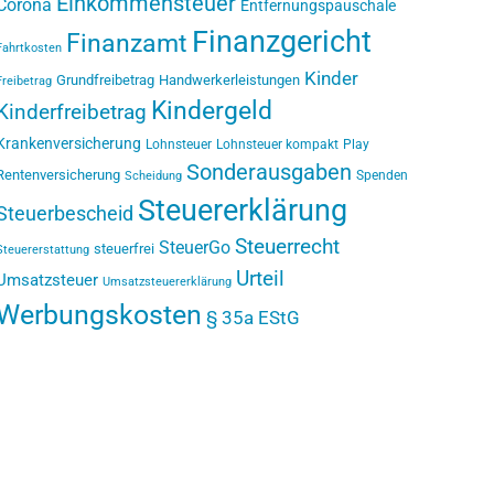
Einkommensteuer
Corona
Entfernungspauschale
Finanzgericht
Finanzamt
Fahrtkosten
Kinder
Grundfreibetrag
Handwerkerleistungen
Freibetrag
Kindergeld
Kinderfreibetrag
Krankenversicherung
Lohnsteuer
Lohnsteuer kompakt
Play
Sonderausgaben
Rentenversicherung
Spenden
Scheidung
Steuererklärung
Steuerbescheid
Steuerrecht
SteuerGo
steuerfrei
Steuererstattung
Urteil
Umsatzsteuer
Umsatzsteuererklärung
Werbungskosten
§ 35a EStG