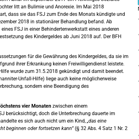
Tochter litt an Bulimie und Anorexie. Im Mai 2018
erart, dass sie das FSJ zum Ende des Monats kündigte und
ezember 2018 in stationärer Behandlung befand. Ab
eines FSJ in einer Behindertenwerkstatt eines anderen
Festsetzung des Kindergeldes ab Juni 2018 auf. Der BFH
aussetzungen für die Gewährung des Kindergeldes, da sie im
rund ihrer Erkrankung keinen Freiwilligendienst leistete.
l-Hilfe wurde zum 31.5.2018 gekündigt und damit beendet.
anniter-Unfall-Hilfe) liege auch keine möglicherweise
erbrechung, sondern eine Beendigung des
höchstens vier Monaten
zwischen einem
J berücksichtigt, doch die Unterbrechung dauerte im
 handelte es sich auch nicht um ein Kind,
„das eine
ht beginnen oder fortsetzen kann“
(§ 32 Abs. 4 Satz 1 Nr. 2