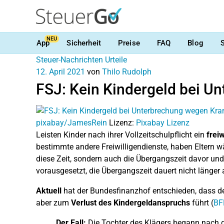
NEU
App
Sicherheit
Preise
FAQ
Blog
Steuer-Nachrichten
Urteile
12. April 2021
von
Thilo Rudolph
FSJ: Kein Kindergeld bei U
pixabay/JamesRein
Lizenz:
Pixabay Lizenz
Leisten Kinder nach ihrer Vollzeitschulpflicht ein
freiw
bestimmte andere Freiwilligendienste, haben Eltern w
diese Zeit, sondern auch die Übergangszeit davor und
vorausgesetzt, die Übergangszeit dauert nicht länger a
Aktuell
hat der Bundesfinanzhof entschieden, dass de
aber zum
Verlust des Kindergeldanspruchs
führt (
BFH
Der Fall:
Die Tochter des Klägers begann nach d