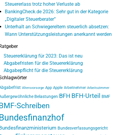
Steuererlass trotz hoher Verluste ab
BankingCheck.de 2026: Sehr gut in der Kategorie
„Digitaler Steuerberater“
Unterhalt an Schwiegereltern steuerlich absetzen:
Wann Unterstützungsleistungen anerkannt werden
Ratgeber
Steuererklärung für 2023: Das ist neu
Abgabefristen für die Steuererklärung
Abgabepflicht für die Steuererklärung
Schlagwörter
Abgabefrist
App
Apple
Arbeitnehmer
Altersvorsorge
Arbeitszimmer
BFH-Urteil
BFH
Außergewöhnliche Belastungen
BMF
BMF-Schreiben
Bundesfinanzhof
Bundesfinanzministerium
Bundesverfassungsgericht