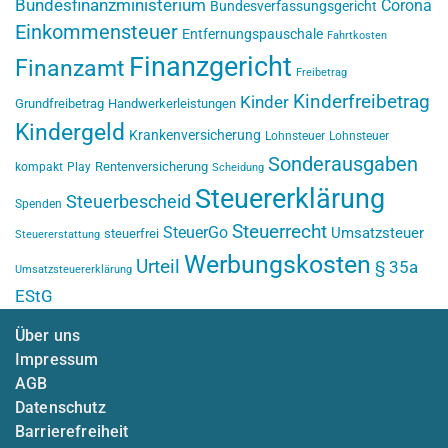
Bundesfinanzministerium
Corona
Bundesverfassungsgericht
Einkommensteuer
Entfernungspauschale
Fahrtkosten
Finanzgericht
Finanzamt
Freibetrag
Kinderfreibetrag
Kinder
Grundfreibetrag
Handwerkerleistungen
Kindergeld
Krankenversicherung
Lohnsteuer
Lohnsteuer
Sonderausgaben
Rentenversicherung
kompakt
Play
Scheidung
Steuererklärung
Steuerbescheid
Spenden
Steuerrecht
SteuerGo
Umsatzsteuer
steuerfrei
Steuererstattung
Werbungskosten
Urteil
§ 35a
Umsatzsteuererklärung
EStG
Über uns
Impressum
AGB
Datenschutz
Barrierefreiheit