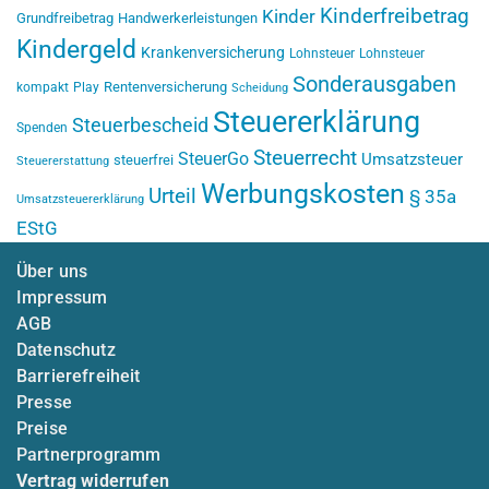
Kinderfreibetrag
Kinder
Grundfreibetrag
Handwerkerleistungen
Kindergeld
Krankenversicherung
Lohnsteuer
Lohnsteuer
Sonderausgaben
Rentenversicherung
kompakt
Play
Scheidung
Steuererklärung
Steuerbescheid
Spenden
Steuerrecht
SteuerGo
Umsatzsteuer
steuerfrei
Steuererstattung
Werbungskosten
Urteil
§ 35a
Umsatzsteuererklärung
EStG
Über uns
Impressum
AGB
Datenschutz
Barrierefreiheit
Presse
Preise
Partnerprogramm
Vertrag widerrufen