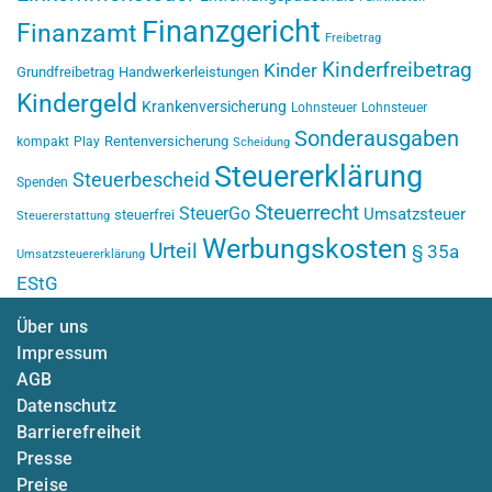
Finanzgericht
Finanzamt
Freibetrag
Kinderfreibetrag
Kinder
Grundfreibetrag
Handwerkerleistungen
Kindergeld
Krankenversicherung
Lohnsteuer
Lohnsteuer
Sonderausgaben
Rentenversicherung
kompakt
Play
Scheidung
Steuererklärung
Steuerbescheid
Spenden
Steuerrecht
SteuerGo
Umsatzsteuer
steuerfrei
Steuererstattung
Werbungskosten
Urteil
§ 35a
Umsatzsteuererklärung
EStG
Über uns
Impressum
AGB
Datenschutz
Barrierefreiheit
Presse
Preise