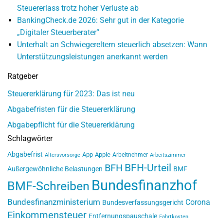
Steuererlass trotz hoher Verluste ab
BankingCheck.de 2026: Sehr gut in der Kategorie
„Digitaler Steuerberater“
Unterhalt an Schwiegereltern steuerlich absetzen: Wann
Unterstützungsleistungen anerkannt werden
Ratgeber
Steuererklärung für 2023: Das ist neu
Abgabefristen für die Steuererklärung
Abgabepflicht für die Steuererklärung
Schlagwörter
Abgabefrist
App
Apple
Arbeitnehmer
Altersvorsorge
Arbeitszimmer
BFH-Urteil
BFH
Außergewöhnliche Belastungen
BMF
Bundesfinanzhof
BMF-Schreiben
Bundesfinanzministerium
Corona
Bundesverfassungsgericht
Einkommensteuer
Entfernungspauschale
Fahrtkosten