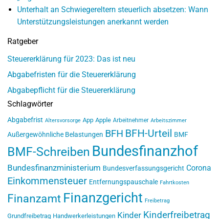
Unterhalt an Schwiegereltern steuerlich absetzen: Wann
Unterstützungsleistungen anerkannt werden
Ratgeber
Steuererklärung für 2023: Das ist neu
Abgabefristen für die Steuererklärung
Abgabepflicht für die Steuererklärung
Schlagwörter
Abgabefrist
App
Apple
Arbeitnehmer
Altersvorsorge
Arbeitszimmer
BFH-Urteil
BFH
Außergewöhnliche Belastungen
BMF
Bundesfinanzhof
BMF-Schreiben
Bundesfinanzministerium
Corona
Bundesverfassungsgericht
Einkommensteuer
Entfernungspauschale
Fahrtkosten
Finanzgericht
Finanzamt
Freibetrag
Kinderfreibetrag
Kinder
Grundfreibetrag
Handwerkerleistungen