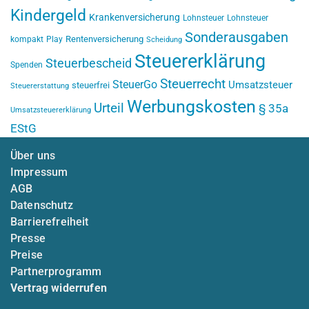
Kindergeld
Krankenversicherung
Lohnsteuer
Lohnsteuer
Sonderausgaben
Rentenversicherung
kompakt
Play
Scheidung
Steuererklärung
Steuerbescheid
Spenden
Steuerrecht
SteuerGo
Umsatzsteuer
steuerfrei
Steuererstattung
Werbungskosten
Urteil
§ 35a
Umsatzsteuererklärung
EStG
Über uns
Impressum
AGB
Datenschutz
Barrierefreiheit
Presse
Preise
Partnerprogramm
Vertrag widerrufen