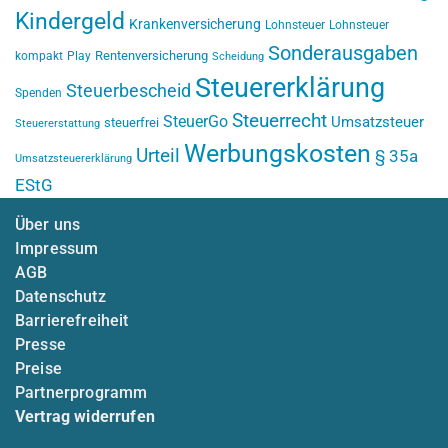
Kindergeld
Krankenversicherung
Lohnsteuer
Lohnsteuer
Sonderausgaben
Rentenversicherung
kompakt
Play
Scheidung
Steuererklärung
Steuerbescheid
Spenden
Steuerrecht
SteuerGo
Umsatzsteuer
steuerfrei
Steuererstattung
Werbungskosten
Urteil
§ 35a
Umsatzsteuererklärung
EStG
Über uns
Impressum
AGB
Datenschutz
Barrierefreiheit
Presse
Preise
Partnerprogramm
Vertrag widerrufen