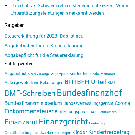
Unterhalt an Schwiegereltern steuerlich absetzen: Wann
Unterstützungsleistungen anerkannt werden
Ratgeber
Steuererklärung für 2023: Das ist neu
Abgabefristen für die Steuererklärung
Abgabepflicht für die Steuererklärung
Schlagwörter
Abgabefrist
App
Apple
Arbeitnehmer
Altersvorsorge
Arbeitszimmer
BFH-Urteil
BFH
Außergewöhnliche Belastungen
BMF
Bundesfinanzhof
BMF-Schreiben
Bundesfinanzministerium
Corona
Bundesverfassungsgericht
Einkommensteuer
Entfernungspauschale
Fahrtkosten
Finanzgericht
Finanzamt
Freibetrag
Kinderfreibetrag
Kinder
Grundfreibetrag
Handwerkerleistungen