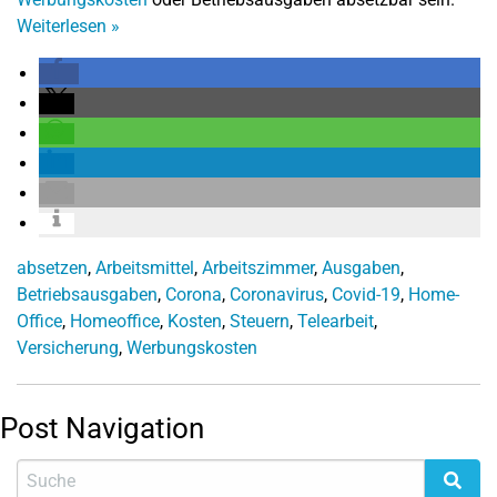
Weiterlesen
»
absetzen
,
Arbeitsmittel
,
Arbeitszimmer
,
Ausgaben
,
Betriebsausgaben
,
Corona
,
Coronavirus
,
Covid-19
,
Home-
Office
,
Homeoffice
,
Kosten
,
Steuern
,
Telearbeit
,
Versicherung
,
Werbungskosten
Post Navigation