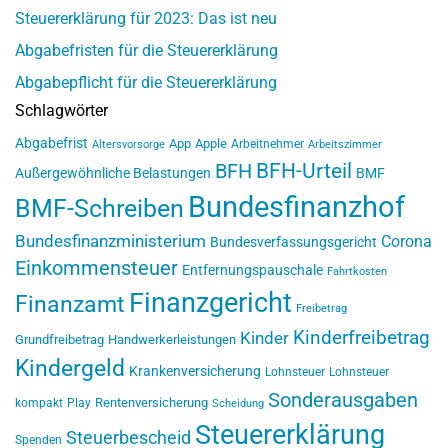
Steuererklärung für 2023: Das ist neu
Abgabefristen für die Steuererklärung
Abgabepflicht für die Steuererklärung
Schlagwörter
Abgabefrist
App
Apple
Arbeitnehmer
Altersvorsorge
Arbeitszimmer
BFH-Urteil
BFH
Außergewöhnliche Belastungen
BMF
Bundesfinanzhof
BMF-Schreiben
Bundesfinanzministerium
Corona
Bundesverfassungsgericht
Einkommensteuer
Entfernungspauschale
Fahrtkosten
Finanzgericht
Finanzamt
Freibetrag
Kinderfreibetrag
Kinder
Grundfreibetrag
Handwerkerleistungen
Kindergeld
Krankenversicherung
Lohnsteuer
Lohnsteuer
Sonderausgaben
Rentenversicherung
kompakt
Play
Scheidung
Steuererklärung
Steuerbescheid
Spenden