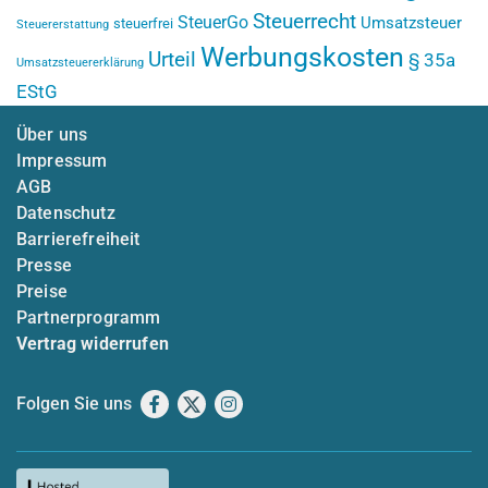
Steuerrecht
SteuerGo
Umsatzsteuer
steuerfrei
Steuererstattung
Werbungskosten
Urteil
§ 35a
Umsatzsteuererklärung
EStG
Über uns
Impressum
AGB
Datenschutz
Barrierefreiheit
Presse
Preise
Partnerprogramm
Vertrag widerrufen
Folgen Sie uns
Facebook
X
Instagram