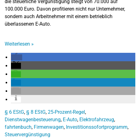
die steuerliche Vergünstigung steigt von 70.000 auf
100.000 Euro. Davon profitieren nicht nur Unternehmer,
sondern auch Arbeitnehmer mit einem betrieblich
überlassenen E-Auto.
Weiterlesen
»
§ 6 EStG
,
§ 8 EStG
,
25-Prozent-Regel
,
Dienstwagenbesteuerung
,
E-Auto
,
Elektrofahrzeug
,
fahrtenbuch
,
Firmenwagen
,
Investitionssofortprogramm
,
Steuervergünstigung