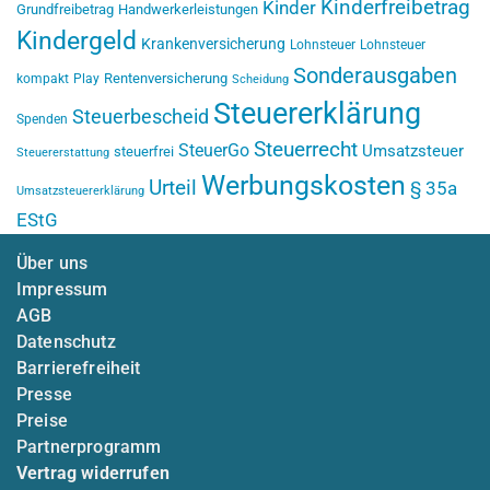
Kinderfreibetrag
Kinder
Grundfreibetrag
Handwerkerleistungen
Kindergeld
Krankenversicherung
Lohnsteuer
Lohnsteuer
Sonderausgaben
Rentenversicherung
kompakt
Play
Scheidung
Steuererklärung
Steuerbescheid
Spenden
Steuerrecht
SteuerGo
Umsatzsteuer
steuerfrei
Steuererstattung
Werbungskosten
Urteil
§ 35a
Umsatzsteuererklärung
EStG
Über uns
Impressum
AGB
Datenschutz
Barrierefreiheit
Presse
Preise
Partnerprogramm
Vertrag widerrufen