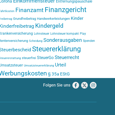
Einkommensteuer
Corona
Entfernungspauschale
Finanzgericht
Finanzamt
Fahrtkosten
Kinder
Grundfreibetrag
Handwerkerleistungen
Freibetrag
Kindergeld
Kinderfreibetrag
Krankenversicherung
Lohnsteuer
Lohnsteuer kompakt
Play
Sonderausgaben
Rentenversicherung
Spenden
Scheidung
Steuererklärung
Steuerbescheid
Steuerrecht
SteuerGo
steuerfrei
Steuererstattung
Urteil
Umsatzsteuer
Umsatzsteuererklärung
Werbungskosten
§ 35a EStG
Folgen Sie uns
Facebook
X
Instagram