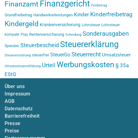
Finanzgericht
Finanzamt
Freibetrag
Kinderfreibetrag
Kinder
Grundfreibetrag
Handwerkerleistungen
Kindergeld
Krankenversicherung
Lohnsteuer
Lohnsteuer
Sonderausgaben
Rentenversicherung
kompakt
Play
Scheidung
Steuererklärung
Steuerbescheid
Spenden
Steuerrecht
SteuerGo
Umsatzsteuer
steuerfrei
Steuererstattung
Werbungskosten
Urteil
§ 35a
Umsatzsteuererklärung
EStG
Über uns
Impressum
AGB
Datenschutz
Barrierefreiheit
Presse
Preise