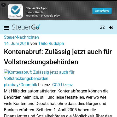
×
SteuerGo App
Ansehen
forium GmbH
kostenlos - In Google Play
22
Steuer-Nachrichten
14. Juni 2018
von
Thilo Rudolph
Kontenabruf: Zulässig jetzt auch für
Vollstreckungsbehörden
pixabay/Goumbik
Lizenz:
CC0-Lizenz
Mit Hilfe der automatisierten Kontenabfragen können die
Behörden heimlich, still und leise feststellen, wer wo wie
viele Konten und Depots hat, ohne dass dies Bürger und
Banken erfahren. Seit dem 1. April 2005 haben die
Finanzämter und Sozialbehörden die Möglichkeit, über das