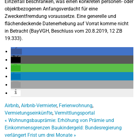
Einzelfall beschränken, was einen konkreten personen- oder
objektbezogenen Anfangsverdacht für eine
Zweckentfremdung voraussetze. Eine generelle und
flächendeckende Datenerhebung auf Vorrat komme nicht
in Betracht (BayVGH, Beschluss vom 20.8.2019, 12 ZB
19.333).
Airbnb
,
Airbnb-Vermieter
,
Ferienwohnung
,
Vermietungseinkünfte
,
Vermittlungsportal
«
Wohnungsbauprämie: Erhöhung von Prämie und
Einkommensgrenzen
Baukindergeld: Bundesregierung
verlängert Frist um drei Monate
»