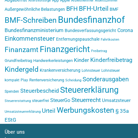
App
Apple
Arbeitnehmer
Altersvorsorge
Arbeitszimmer
BFH-Urteil
BFH
Außergewöhnliche Belastungen
BMF
Bundesfinanzhof
BMF-Schreiben
Bundesfinanzministerium
Corona
Bundesverfassungsgericht
Einkommensteuer
Entfernungspauschale
Fahrtkosten
Finanzgericht
Finanzamt
Freibetrag
Kinderfreibetrag
Kinder
Grundfreibetrag
Handwerkerleistungen
Kindergeld
Krankenversicherung
Lohnsteuer
Lohnsteuer
Sonderausgaben
Rentenversicherung
kompakt
Play
Scheidung
Steuererklärung
Steuerbescheid
Spenden
Steuerrecht
SteuerGo
Umsatzsteuer
steuerfrei
Steuererstattung
Werbungskosten
Urteil
§ 35a
Umsatzsteuererklärung
EStG
Über uns