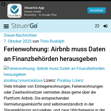
×
SteuerGo App
Ansehen
forium GmbH
kostenlos - In Google Play
22
Steuer-Nachrichten
7. Oktober 2020
von
Thilo Rudolph
Ferienwohnung: Airbnb muss Daten
an Finanzbehörden herausgeben
pixabay/younizealous
Lizenz:
Pixabay Lizenz
Viele Inhaber von Einliegerwohnungen, Ferienwohnungen
oder Zweitwohnsitzen vermieten diese gerne über die
Plattform Airbnb. Die entsprechenden
Vermietungseinkünfte sind selbstverständlich in der
Steuererklärung anzugeben, und zwar üblicherweise in der