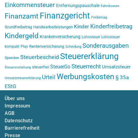
Einkommensteuer
Entfernungspauschale
Fahrtkosten
Finanzgericht
Finanzamt
Freibetrag
Kinderfreibetrag
Kinder
Grundfreibetrag
Handwerkerleistungen
Kindergeld
Krankenversicherung
Lohnsteuer
Lohnsteuer
Sonderausgaben
Rentenversicherung
kompakt
Play
Scheidung
Steuererklärung
Steuerbescheid
Spenden
Steuerrecht
SteuerGo
Umsatzsteuer
steuerfrei
Steuererstattung
Werbungskosten
Urteil
§ 35a
Umsatzsteuererklärung
EStG
Über uns
Impressum
AGB
Datenschutz
Barrierefreiheit
Presse