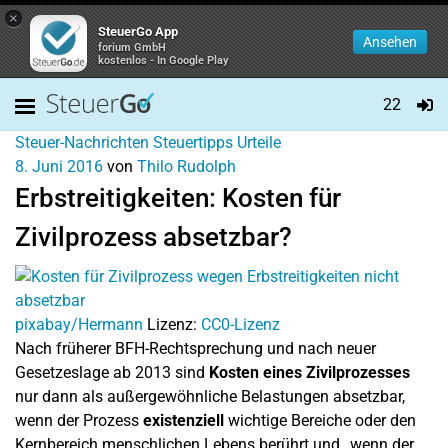
×
SteuerGo App
Ansehen
forium GmbH
kostenlos - In Google Play
22
Steuer-Nachrichten
Steuertipps
Urteile
8. Juni 2016
von
Thilo Rudolph
Erbstreitigkeiten: Kosten für
Zivilprozess absetzbar?
pixabay/Hermann
Lizenz:
CC0-Lizenz
Nach früherer BFH-Rechtsprechung und nach neuer
Gesetzeslage ab 2013 sind
Kosten eines Zivilprozesses
nur dann als außergewöhnliche Belastungen absetzbar,
wenn der Prozess
existenziell
wichtige Bereiche oder den
Kernbereich menschlichen Lebens berührt und „wenn der