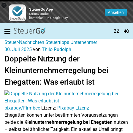
×
SteuerGo App
Ansehen
forium GmbH
kostenlos - In Google Play
22
Steuer-Nachrichten
Steuertipps
Unternehmer
30. Juli 2025
von
Thilo Rudolph
Doppelte Nutzung der
Kleinunternehmerregelung bei
Ehegatten: Was erlaubt ist
pixabay/Firmbee
Lizenz:
Pixabay Lizenz
Ehegatten können unter bestimmten Voraussetzungen
beide die
Kleinunternehmerregelung bei Ehegatten
nutzen
– selbst bei ähnlicher Tätigkeit. Ein aktuelles Urteil bringt