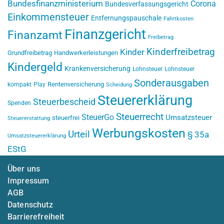
Bundesfinanzministerium
Corona
Bundesverfassungsgericht
Einkommensteuer
Entfernungspauschale
Fahrtkosten
Finanzgericht
Finanzamt
Freibetrag
Kinderfreibetrag
Kinder
Grundfreibetrag
Handwerkerleistungen
Kindergeld
Krankenversicherung
Lohnsteuer
Lohnsteuer
Sonderausgaben
Rentenversicherung
kompakt
Play
Scheidung
Steuererklärung
Steuerbescheid
Spenden
Steuerrecht
SteuerGo
Umsatzsteuer
steuerfrei
Steuererstattung
Werbungskosten
Urteil
§ 35a
Umsatzsteuererklärung
EStG
Über uns
Impressum
AGB
Datenschutz
Barrierefreiheit