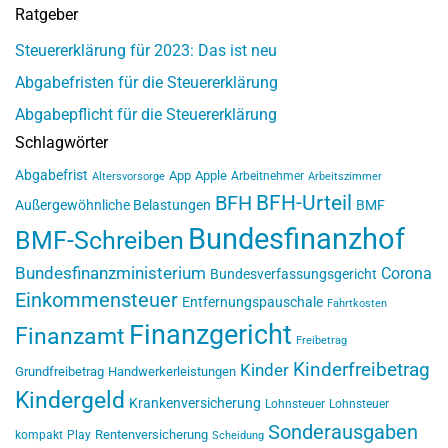
Ratgeber
Steuererklärung für 2023: Das ist neu
Abgabefristen für die Steuererklärung
Abgabepflicht für die Steuererklärung
Schlagwörter
Abgabefrist
App
Apple
Arbeitnehmer
Altersvorsorge
Arbeitszimmer
BFH-Urteil
BFH
Außergewöhnliche Belastungen
BMF
Bundesfinanzhof
BMF-Schreiben
Bundesfinanzministerium
Corona
Bundesverfassungsgericht
Einkommensteuer
Entfernungspauschale
Fahrtkosten
Finanzgericht
Finanzamt
Freibetrag
Kinderfreibetrag
Kinder
Grundfreibetrag
Handwerkerleistungen
Kindergeld
Krankenversicherung
Lohnsteuer
Lohnsteuer
Sonderausgaben
Rentenversicherung
kompakt
Play
Scheidung