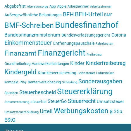
Abgabefrist
App
Apple
Arbeitnehmer
Altersvorsorge
Arbeitszimmer
BFH-Urteil
BFH
Außergewöhnliche Belastungen
BMF
Bundesfinanzhof
BMF-Schreiben
Bundesfinanzministerium
Corona
Bundesverfassungsgericht
Einkommensteuer
Entfernungspauschale
Fahrtkosten
Finanzgericht
Finanzamt
Freibetrag
Kinderfreibetrag
Kinder
Grundfreibetrag
Handwerkerleistungen
Kindergeld
Krankenversicherung
Lohnsteuer
Lohnsteuer
Sonderausgaben
Rentenversicherung
kompakt
Play
Scheidung
Steuererklärung
Steuerbescheid
Spenden
Steuerrecht
SteuerGo
Umsatzsteuer
steuerfrei
Steuererstattung
Werbungskosten
Urteil
§ 35a
Umsatzsteuererklärung
EStG