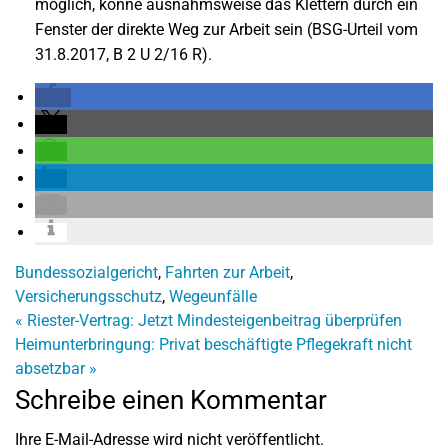
möglich, könne ausnahmsweise das Klettern durch ein
Fenster der direkte Weg zur Arbeit sein (BSG-Urteil vom
31.8.2017, B 2 U 2/16 R).
Bundessozialgericht
,
Fahrten zur Arbeit
,
Versicherungsschutz
,
Wegeunfälle
«
Riester-Vertrag: Jetzt Mindesteigenbeitrag überprüfen
Heimunterbringung: Privat beschäftigte Pflegekraft nicht
absetzbar
»
Schreibe einen Kommentar
Ihre E-Mail-Adresse wird nicht veröffentlicht.