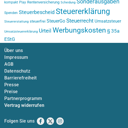
Sonderausgaben
Rentenversicherung
kompakt
Play
Scheidung
Steuererklärung
Steuerbescheid
Spenden
Steuerrecht
SteuerGo
Umsatzsteuer
steuerfrei
Steuererstattung
Werbungskosten
Urteil
§ 35a
Umsatzsteuererklärung
EStG
Über uns
Impressum
AGB
Datenschutz
Barrierefreiheit
Presse
Preise
Partnerprogramm
Vertrag widerrufen
Folgen Sie uns
Facebook
X
Instagram