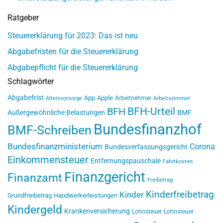
Ratgeber
Steuererklärung für 2023: Das ist neu
Abgabefristen für die Steuererklärung
Abgabepflicht für die Steuererklärung
Schlagwörter
Abgabefrist
App
Apple
Arbeitnehmer
Altersvorsorge
Arbeitszimmer
BFH-Urteil
BFH
Außergewöhnliche Belastungen
BMF
Bundesfinanzhof
BMF-Schreiben
Bundesfinanzministerium
Corona
Bundesverfassungsgericht
Einkommensteuer
Entfernungspauschale
Fahrtkosten
Finanzgericht
Finanzamt
Freibetrag
Kinderfreibetrag
Kinder
Grundfreibetrag
Handwerkerleistungen
Kindergeld
Krankenversicherung
Lohnsteuer
Lohnsteuer