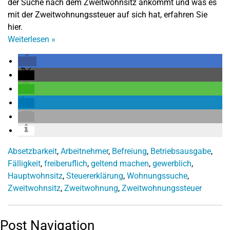
der Suche nach dem Zweitwohnsitz ankommt und was es
mit der Zweitwohnungssteuer auf sich hat, erfahren Sie
hier.
Weiterlesen
»
Absetzbarkeit
,
Arbeitnehmer
,
Befreiung
,
Betriebsausgabe
,
Fälligkeit
,
freiberuflich
,
geltend machen
,
gewerblich
,
Hauptwohnsitz
,
Steuererklärung
,
Wohnungssuche
,
Zweitwohnsitz
,
Zweitwohnung
,
Zweitwohnungssteuer
Post Navigation