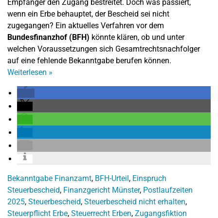
Empfänger den Zugang bestreitet. Doch was passiert,
wenn ein Erbe behauptet, der Bescheid sei nicht
zugegangen? Ein aktuelles Verfahren vor dem
Bundesfinanzhof (BFH)
könnte klären, ob und unter
welchen Voraussetzungen sich Gesamtrechtsnachfolger
auf eine fehlende Bekanntgabe berufen können.
Weiterlesen
»
Bekanntgabe Finanzamt
,
BFH-Urteil
,
Einspruch
Steuerbescheid
,
Finanzgericht Münster
,
Postlaufzeiten
2025
,
Steuerbescheid
,
Steuerbescheid nicht erhalten
,
Steuerpflicht Erbe
,
Steuerrecht Erben
,
Zugangsfiktion