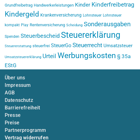
Kinderfreibetrag
Kinder
Grundfreibetrag
Handwerkerleistungen
Kindergeld
Krankenversicherung
Lohnsteuer
Lohnsteuer
Sonderausgaben
Rentenversicherung
kompakt
Play
Scheidung
Steuererklärung
Steuerbescheid
Spenden
Steuerrecht
SteuerGo
Umsatzsteuer
steuerfrei
Steuererstattung
Werbungskosten
Urteil
§ 35a
Umsatzsteuererklärung
EStG
Über uns
Impressum
AGB
Datenschutz
Barrierefreiheit
Presse
Preise
Partnerprogramm
Vertrag widerrufen