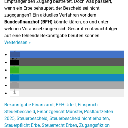
Empfänger den Zugang bestreitet. Doch was passiert,
wenn ein Erbe behauptet, der Bescheid sei nicht
zugegangen? Ein aktuelles Verfahren vor dem
Bundesfinanzhof (BFH)
könnte klären, ob und unter
welchen Voraussetzungen sich Gesamtrechtsnachfolger
auf eine fehlende Bekanntgabe berufen können.
Weiterlesen
»
Bekanntgabe Finanzamt
,
BFH-Urteil
,
Einspruch
Steuerbescheid
,
Finanzgericht Münster
,
Postlaufzeiten
2025
,
Steuerbescheid
,
Steuerbescheid nicht erhalten
,
Steuerpflicht Erbe
,
Steuerrecht Erben
,
Zugangsfiktion