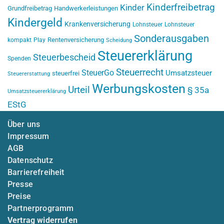
Kinderfreibetrag
Kinder
Grundfreibetrag
Handwerkerleistungen
Kindergeld
Krankenversicherung
Lohnsteuer
Lohnsteuer
Sonderausgaben
Rentenversicherung
kompakt
Play
Scheidung
Steuererklärung
Steuerbescheid
Spenden
Steuerrecht
SteuerGo
Umsatzsteuer
steuerfrei
Steuererstattung
Werbungskosten
Urteil
§ 35a
Umsatzsteuererklärung
EStG
Über uns
Impressum
AGB
Datenschutz
Barrierefreiheit
Presse
Preise
Partnerprogramm
Vertrag widerrufen