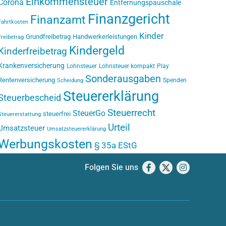
Einkommensteuer
Corona
Entfernungspauschale
Finanzgericht
Finanzamt
Fahrtkosten
Kinder
Grundfreibetrag
Handwerkerleistungen
Freibetrag
Kindergeld
Kinderfreibetrag
Krankenversicherung
Lohnsteuer
Lohnsteuer kompakt
Play
Sonderausgaben
Rentenversicherung
Spenden
Scheidung
Steuererklärung
Steuerbescheid
Steuerrecht
SteuerGo
steuerfrei
Steuererstattung
Urteil
Umsatzsteuer
Umsatzsteuererklärung
Werbungskosten
§ 35a EStG
Folgen Sie uns
Facebook
X
Instagram