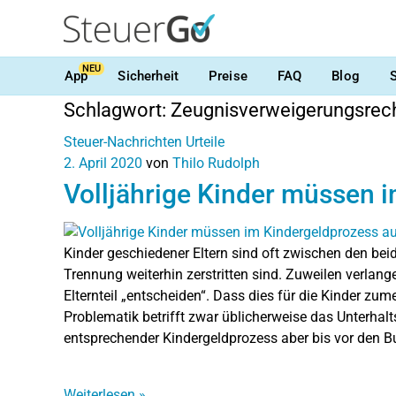
NEU
App
Sicherheit
Preise
FAQ
Blog
Schlagwort:
Zeugnisverweigerungsrec
Steuer-Nachrichten
Urteile
2. April 2020
von
Thilo Rudolph
Volljährige Kinder müssen 
Kinder geschiedener Eltern sind oft zwischen den beid
Trennung weiterhin zerstritten sind. Zuweilen verlange
Elternteil „entscheiden“. Dass dies für die Kinder zume
Problematik betrifft zwar üblicherweise das Unterhal
entsprechender Kindergeldprozess aber bis vor den B
Weiterlesen
»