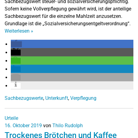
Sachbezugswert steuer- und sozialversicherungspflichtig.
Sofern keine Vollverpflegung gewährt wird, ist der anteilige
Sachbezugswert für die einzelne Mahlzeit anzusetzen.
Grundlage ist die „Sozialversicherungsentgeltverordnung“.
Weiterlesen
»
Sachbezugswerte
,
Unterkunft
,
Verpflegung
Urteile
16. Oktober 2019
von
Thilo Rudolph
Trockenes Brötchen und Kaffee