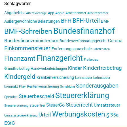
Schlagwörter
Abgabefrist
App
Apple
Arbeitnehmer
Altersvorsorge
Arbeitszimmer
BFH-Urteil
BFH
Außergewöhnliche Belastungen
BMF
Bundesfinanzhof
BMF-Schreiben
Bundesfinanzministerium
Corona
Bundesverfassungsgericht
Einkommensteuer
Entfernungspauschale
Fahrtkosten
Finanzgericht
Finanzamt
Freibetrag
Kinderfreibetrag
Kinder
Grundfreibetrag
Handwerkerleistungen
Kindergeld
Krankenversicherung
Lohnsteuer
Lohnsteuer
Sonderausgaben
Rentenversicherung
kompakt
Play
Scheidung
Steuererklärung
Steuerbescheid
Spenden
Steuerrecht
SteuerGo
Umsatzsteuer
steuerfrei
Steuererstattung
Werbungskosten
Urteil
§ 35a
Umsatzsteuererklärung
EStG