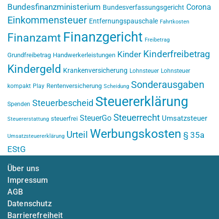
Bundesfinanzministerium
Corona
Bundesverfassungsgericht
Einkommensteuer
Entfernungspauschale
Fahrtkosten
Finanzgericht
Finanzamt
Freibetrag
Kinderfreibetrag
Kinder
Grundfreibetrag
Handwerkerleistungen
Kindergeld
Krankenversicherung
Lohnsteuer
Lohnsteuer
Sonderausgaben
Rentenversicherung
kompakt
Play
Scheidung
Steuererklärung
Steuerbescheid
Spenden
Steuerrecht
SteuerGo
Umsatzsteuer
steuerfrei
Steuererstattung
Werbungskosten
Urteil
§ 35a
Umsatzsteuererklärung
EStG
Über uns
Impressum
AGB
Datenschutz
Barrierefreiheit