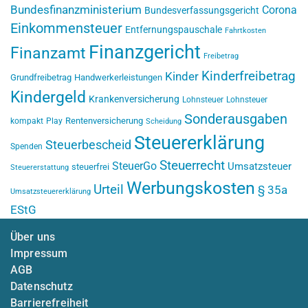
Bundesfinanzministerium
Corona
Bundesverfassungsgericht
Einkommensteuer
Entfernungspauschale
Fahrtkosten
Finanzgericht
Finanzamt
Freibetrag
Kinderfreibetrag
Kinder
Grundfreibetrag
Handwerkerleistungen
Kindergeld
Krankenversicherung
Lohnsteuer
Lohnsteuer
Sonderausgaben
Rentenversicherung
kompakt
Play
Scheidung
Steuererklärung
Steuerbescheid
Spenden
Steuerrecht
SteuerGo
Umsatzsteuer
steuerfrei
Steuererstattung
Werbungskosten
Urteil
§ 35a
Umsatzsteuererklärung
EStG
Über uns
Impressum
AGB
Datenschutz
Barrierefreiheit