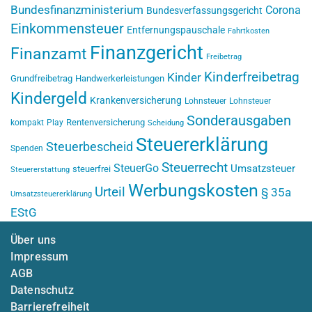
Bundesfinanzministerium
Corona
Bundesverfassungsgericht
Einkommensteuer
Entfernungspauschale
Fahrtkosten
Finanzgericht
Finanzamt
Freibetrag
Kinderfreibetrag
Kinder
Grundfreibetrag
Handwerkerleistungen
Kindergeld
Krankenversicherung
Lohnsteuer
Lohnsteuer
Sonderausgaben
Rentenversicherung
kompakt
Play
Scheidung
Steuererklärung
Steuerbescheid
Spenden
Steuerrecht
SteuerGo
Umsatzsteuer
steuerfrei
Steuererstattung
Werbungskosten
Urteil
§ 35a
Umsatzsteuererklärung
EStG
Über uns
Impressum
AGB
Datenschutz
Barrierefreiheit