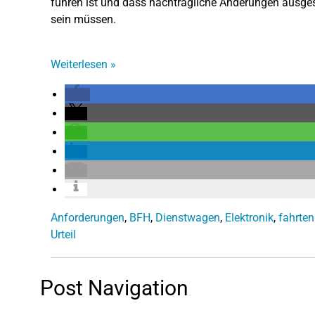
führen ist und dass nachträgliche Änderungen ausge
sein müssen.
Weiterlesen
»
Anforderungen
,
BFH
,
Dienstwagen
,
Elektronik
,
fahrte
Urteil
Post Navigation