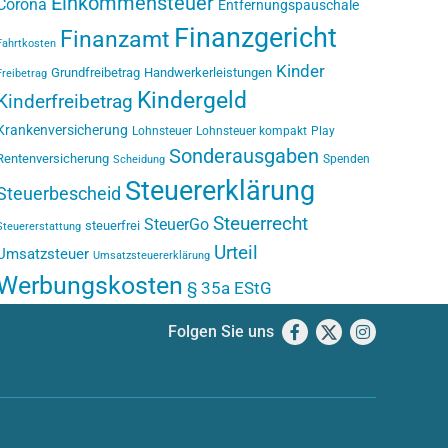
Einkommensteuer
Corona
Entfernungspauschale
Finanzgericht
Finanzamt
Fahrtkosten
Kinder
Grundfreibetrag
Handwerkerleistungen
Freibetrag
Kindergeld
Kinderfreibetrag
Krankenversicherung
Lohnsteuer
Lohnsteuer kompakt
Play
Sonderausgaben
Rentenversicherung
Spenden
Scheidung
Steuererklärung
Steuerbescheid
Steuerrecht
SteuerGo
steuerfrei
Steuererstattung
Urteil
Umsatzsteuer
Umsatzsteuererklärung
Werbungskosten
§ 35a EStG
Folgen Sie uns
Facebook
X
Instagram