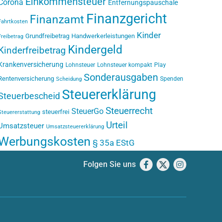
Einkommensteuer
Corona
Entfernungspauschale
Finanzgericht
Finanzamt
Fahrtkosten
Kinder
Grundfreibetrag
Handwerkerleistungen
Freibetrag
Kindergeld
Kinderfreibetrag
Krankenversicherung
Lohnsteuer
Lohnsteuer kompakt
Play
Sonderausgaben
Rentenversicherung
Spenden
Scheidung
Steuererklärung
Steuerbescheid
Steuerrecht
SteuerGo
steuerfrei
Steuererstattung
Urteil
Umsatzsteuer
Umsatzsteuererklärung
Werbungskosten
§ 35a EStG
Folgen Sie uns
Facebook
X
Instagram