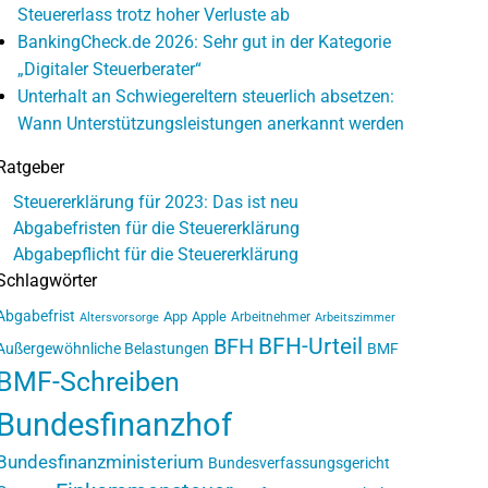
Steuererlass trotz hoher Verluste ab
BankingCheck.de 2026: Sehr gut in der Kategorie
„Digitaler Steuerberater“
Unterhalt an Schwiegereltern steuerlich absetzen:
Wann Unterstützungsleistungen anerkannt werden
Ratgeber
Steuererklärung für 2023: Das ist neu
Abgabefristen für die Steuererklärung
Abgabepflicht für die Steuererklärung
Schlagwörter
Abgabefrist
App
Apple
Arbeitnehmer
Altersvorsorge
Arbeitszimmer
BFH-Urteil
BFH
Außergewöhnliche Belastungen
BMF
BMF-Schreiben
Bundesfinanzhof
Bundesfinanzministerium
Bundesverfassungsgericht