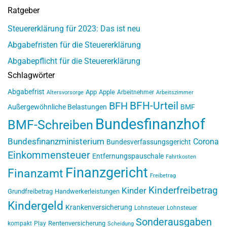
Ratgeber
Steuererklärung für 2023: Das ist neu
Abgabefristen für die Steuererklärung
Abgabepflicht für die Steuererklärung
Schlagwörter
Abgabefrist
App
Apple
Arbeitnehmer
Altersvorsorge
Arbeitszimmer
BFH-Urteil
BFH
Außergewöhnliche Belastungen
BMF
Bundesfinanzhof
BMF-Schreiben
Bundesfinanzministerium
Corona
Bundesverfassungsgericht
Einkommensteuer
Entfernungspauschale
Fahrtkosten
Finanzgericht
Finanzamt
Freibetrag
Kinderfreibetrag
Kinder
Grundfreibetrag
Handwerkerleistungen
Kindergeld
Krankenversicherung
Lohnsteuer
Lohnsteuer
Sonderausgaben
Rentenversicherung
kompakt
Play
Scheidung