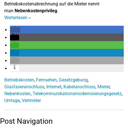
Betriebskostenabrechnung auf die Mieter nennt
man
Nebenkostenprivileg
.
Weiterlesen
»
Betriebskosten
,
Fernsehen
,
Gesetzgebung
,
Glasfaseranschluss
,
Internet
,
Kabelanschluss
,
Mieter
,
Nebenkosten
,
Telekommunikationsmodernisierungsgesetz
,
Umlage
,
Vermieter
Post Navigation