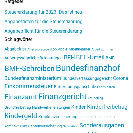
Ratgeber
Steuererklärung für 2023: Das ist neu
Abgabefristen für die Steuererklärung
Abgabepflicht für die Steuererklärung
Schlagwörter
Abgabefrist
App
Apple
Arbeitnehmer
Altersvorsorge
Arbeitszimmer
BFH-Urteil
BFH
Außergewöhnliche Belastungen
BMF
Bundesfinanzhof
BMF-Schreiben
Bundesfinanzministerium
Corona
Bundesverfassungsgericht
Einkommensteuer
Entfernungspauschale
Fahrtkosten
Finanzgericht
Finanzamt
Freibetrag
Kinderfreibetrag
Kinder
Grundfreibetrag
Handwerkerleistungen
Kindergeld
Krankenversicherung
Lohnsteuer
Lohnsteuer
Sonderausgaben
Rentenversicherung
kompakt
Play
Scheidung