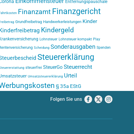
Einkommensteuer
Corona
Entfernungspauschale
Finanzgericht
Finanzamt
Fahrtkosten
Kinder
Grundfreibetrag
Handwerkerleistungen
Freibetrag
Kindergeld
Kinderfreibetrag
Krankenversicherung
Lohnsteuer
Lohnsteuer kompakt
Play
Sonderausgaben
Rentenversicherung
Spenden
Scheidung
Steuererklärung
Steuerbescheid
Steuerrecht
SteuerGo
steuerfrei
Steuererstattung
Urteil
Umsatzsteuer
Umsatzsteuererklärung
Werbungskosten
§ 35a EStG
Folgen Sie uns
Facebook
X
Instagram