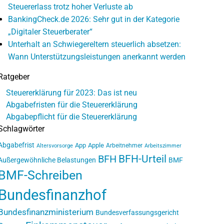
Steuererlass trotz hoher Verluste ab
BankingCheck.de 2026: Sehr gut in der Kategorie
„Digitaler Steuerberater“
Unterhalt an Schwiegereltern steuerlich absetzen:
Wann Unterstützungsleistungen anerkannt werden
Ratgeber
Steuererklärung für 2023: Das ist neu
Abgabefristen für die Steuererklärung
Abgabepflicht für die Steuererklärung
Schlagwörter
Abgabefrist
App
Apple
Arbeitnehmer
Altersvorsorge
Arbeitszimmer
BFH-Urteil
BFH
Außergewöhnliche Belastungen
BMF
BMF-Schreiben
Bundesfinanzhof
Bundesfinanzministerium
Bundesverfassungsgericht