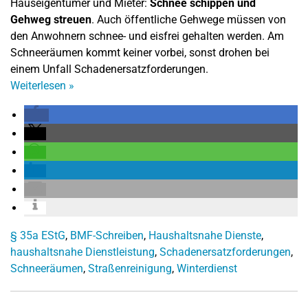
Hauseigentümer und Mieter:
Schnee schippen und
Gehweg streuen
. Auch öffentliche Gehwege müssen von
den Anwohnern schnee- und eisfrei gehalten werden. Am
Schneeräumen kommt keiner vorbei, sonst drohen bei
einem Unfall Schadenersatzforderungen.
Weiterlesen
»
§ 35a EStG
,
BMF-Schreiben
,
Haushaltsnahe Dienste
,
haushaltsnahe Dienstleistung
,
Schadenersatzforderungen
,
Schneeräumen
,
Straßenreinigung
,
Winterdienst