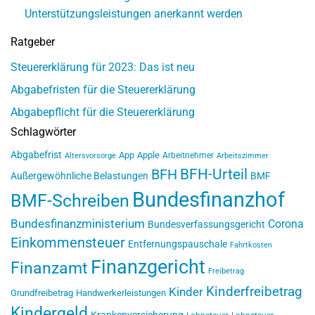
Unterstützungsleistungen anerkannt werden
Ratgeber
Steuererklärung für 2023: Das ist neu
Abgabefristen für die Steuererklärung
Abgabepflicht für die Steuererklärung
Schlagwörter
Abgabefrist
App
Apple
Arbeitnehmer
Altersvorsorge
Arbeitszimmer
BFH-Urteil
BFH
Außergewöhnliche Belastungen
BMF
Bundesfinanzhof
BMF-Schreiben
Bundesfinanzministerium
Corona
Bundesverfassungsgericht
Einkommensteuer
Entfernungspauschale
Fahrtkosten
Finanzgericht
Finanzamt
Freibetrag
Kinderfreibetrag
Kinder
Grundfreibetrag
Handwerkerleistungen
Kindergeld