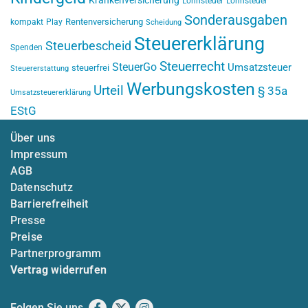
Krankenversicherung
Lohnsteuer
Lohnsteuer
Sonderausgaben
Rentenversicherung
kompakt
Play
Scheidung
Steuererklärung
Steuerbescheid
Spenden
Steuerrecht
SteuerGo
Umsatzsteuer
steuerfrei
Steuererstattung
Werbungskosten
Urteil
§ 35a
Umsatzsteuererklärung
EStG
Über uns
Impressum
AGB
Datenschutz
Barrierefreiheit
Presse
Preise
Partnerprogramm
Vertrag widerrufen
Folgen Sie uns
Facebook
X
Instagram