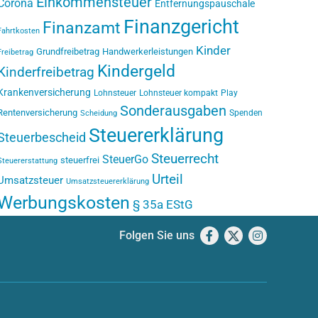
Einkommensteuer
Corona
Entfernungspauschale
Finanzgericht
Finanzamt
Fahrtkosten
Kinder
Grundfreibetrag
Handwerkerleistungen
Freibetrag
Kindergeld
Kinderfreibetrag
Krankenversicherung
Lohnsteuer
Lohnsteuer kompakt
Play
Sonderausgaben
Rentenversicherung
Spenden
Scheidung
Steuererklärung
Steuerbescheid
Steuerrecht
SteuerGo
steuerfrei
Steuererstattung
Urteil
Umsatzsteuer
Umsatzsteuererklärung
Werbungskosten
§ 35a EStG
Folgen Sie uns
Facebook
X
Instagram