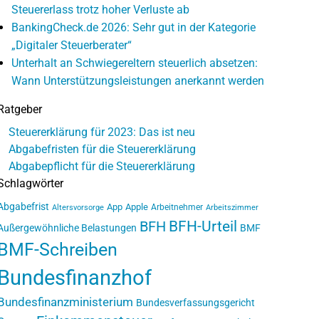
Steuererlass trotz hoher Verluste ab
BankingCheck.de 2026: Sehr gut in der Kategorie
„Digitaler Steuerberater“
Unterhalt an Schwiegereltern steuerlich absetzen:
Wann Unterstützungsleistungen anerkannt werden
Ratgeber
Steuererklärung für 2023: Das ist neu
Abgabefristen für die Steuererklärung
Abgabepflicht für die Steuererklärung
Schlagwörter
Abgabefrist
App
Apple
Arbeitnehmer
Altersvorsorge
Arbeitszimmer
BFH-Urteil
BFH
Außergewöhnliche Belastungen
BMF
BMF-Schreiben
Bundesfinanzhof
Bundesfinanzministerium
Bundesverfassungsgericht